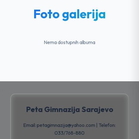
Foto galerija
Nema dostupnih albuma
Peta Gimnazija Sarajevo
Email: petagimnazija@yahoo.com | Telefon:
033/768-880