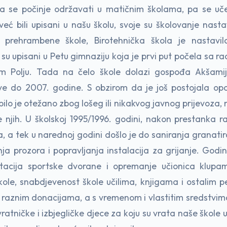
 se počinje održavati u matičnim školama, pa se uče
u već bili upisani u našu školu, svoje su školovanje nasta
i prehrambene škole, Birotehnička škola je nastavila
a su upisani u Petu gimnaziju koja je prvi put počela sa
om Polju. Tada na čelo škole dolazi gospođa Akšam
e do 2007. godine. S obzirom da je još postojala opa
ilo je otežano zbog lošeg ili nikakvog javnog prijevoza, n
 njih. U školskoj 1995/1996. godini, nakon prestanka ra
 a tek u narednoj godini došlo je do saniranja granatir
nja prozora i popravljanja instalacija za grijanje. Godine
tacija sportske dvorane i opremanje učionica klupam
kole, snabdjevenost škole učilima, knjigama i ostalim 
ći raznim donacijama, a s vremenom i vlastitim sredstvim
ratničke i izbjegličke djece za koju su vrata naše škole u