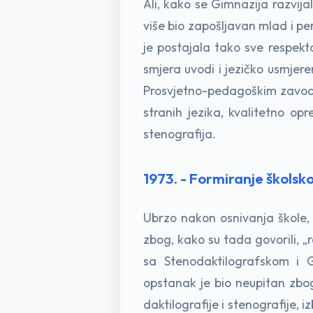
Ali, kako se Gimnazija razvij
više bio zapošljavan mlad i pe
je postajala tako sve respek
smjera uvodi i jezičko usmjere
Prosvjetno-pedagoškim zavodom
stranih jezika, kvalitetno op
stenografija.
1973. - Formiranje školsk
Ubrzo nakon osnivanja škole, u
zbog, kako su tada govorili, „
sa Stenodaktilografskom i G
opstanak je bio neupitan zbo
daktilografije i stenografije, 