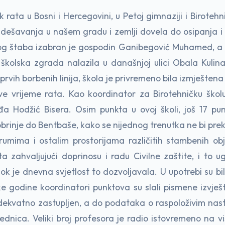
ta u Bosni i Hercegovini, u Petoj gimnaziji i Birotehni
 dešavanja u našem gradu i zemlji dovela do osipanja i 
og štaba izabran je gospodin Ganibegović Muhamed, a n
 školska zgrada nalazila u današnjoj ulici Obala Kuli
prvih borbenih linija, škola je privremeno bila izmještena 
sve vrijeme rata. Kao koordinator za Birotehničku školu
đa Hodžić Bisera. Osim punkta u ovoj školi, još 17 pu
brinje do Bentbaše, kako se nijednog trenutka ne bi pre
umima i ostalim prostorijama različitih stambenih objek
 zahvaljujući doprinosu i radu Civilne zaštite, i to 
dok je dnevna svjetlost to dozvoljavala. U upotrebi su b
ke godine koordinatori punktova su slali pismene izvješt
adekvatno zastupljen, a do podataka o raspoloživim nas
ednica. Veliki broj profesora je radio istovremeno na 