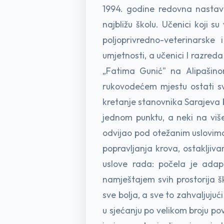
1994. godine redovna nastava
najbližu školu. Učenici koji s
poljoprivredno-veterinarske 
umjetnosti, a učenici I razred
„Fatima Gunić" na Alipašin
rukovodećem mjestu ostati sv
kretanje stanovnika Sarajeva b
jednom punktu, a neki na više
odvijao pod otežanim uslovima,
popravljanja krova, ostakljiva
uslove rada: počela je adap
namještajem svih prostorija š
sve bolja, a sve to zahvaljuju
u sjećanju po velikom broju pov