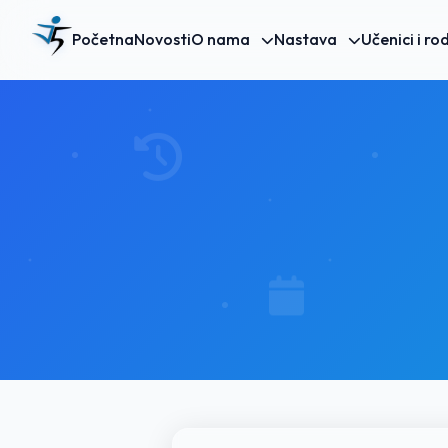
Početna
Novosti
O nama
Nastava
Učenici i rod