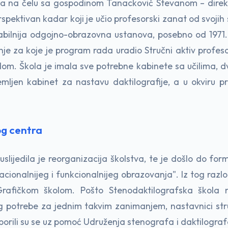
ala na čelu sa gospodinom Tanacković Stevanom – direkto
rspektivan kadar koji je učio profesorski zanat od svojih 
tabilnija odgojno-obrazovna ustanova, posebno od 197
nje za koje je program rada uradio Stručni aktiv profeso
. Škola je imala sve potrebne kabinete sa učilima, dv
remljen kabinet za nastavu daktilografije, a u okviru p
og centra
slijedila je reorganizacija školstva, te je došlo do form
racionalnijeg i funkcionalnijeg obrazovanja". Iz tog razl
rafičkom školom. Pošto Stenodaktilografska škola ni
g potrebe za jednim takvim zanimanjem, nastavnici str
izborili su se uz pomoć Udruženja stenografa i daktilograf