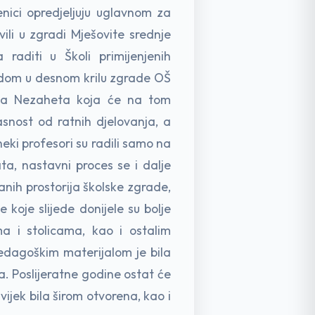
nici opredjeljuju uglavnom za
vili u zgradi Mješovite srednje
 raditi u Školi primijenjenih
 radom u desnom krilu zgrade OŠ
ija Nezaheta koja će na tom
snost od ratnih djelovanja, a
eki profesori su radili samo na
ta, nastavni proces se i dalje
anih prostorija školske zgrade,
 koje slijede donijele su bolje
a i stolicama, kao i ostalim
pedagoškim materijalom je bila
a. Poslijeratne godine ostat će
vijek bila širom otvorena, kao i