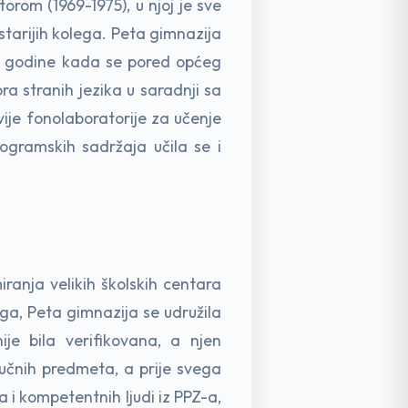
rom (1969-1975), u njoj je sve
starijih kolega. Peta gimnazija
1. godine kada se pored općeg
ra stranih jezika u saradnji sa
ije fonolaboratorije za učenje
rogramskih sadržaja učila se i
iranja velikih školskih centara
oga, Peta gimnazija se udružila
je bila verifikovana, a njen
učnih predmeta, a prije svega
a i kompetentnih ljudi iz PPZ-a,