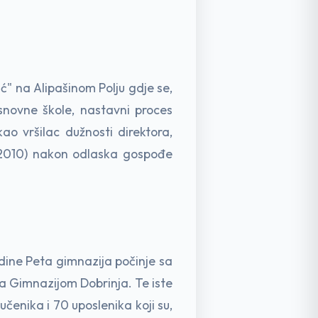
" na Alipašinom Polju gdje se,
osnovne škole, nastavni proces
o vršilac dužnosti direktora,
7-2010) nakon odlaska gospođe
dine Peta gimnazija počinje sa
 sa Gimnazijom Dobrinja. Te iste
čenika i 70 uposlenika koji su,