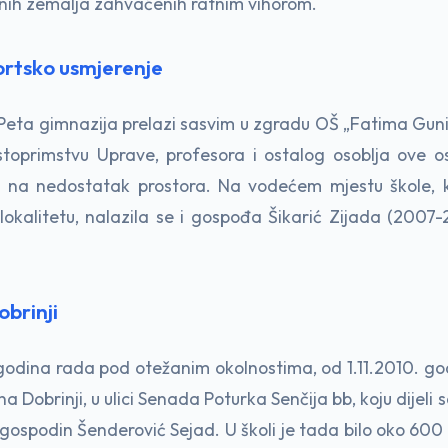
ednih zemalja zahvaćenih ratnim vihorom.
sportsko usmjerenje
Peta gimnazija prelazi sasvim u zgradu OŠ „Fatima Gunić
 gostoprimstvu Uprave, profesora i ostalog osoblja ove 
na nedostatak prostora. Na vodećem mjestu škole, ka
kalitetu, nalazila se i gospođa Šikarić Zijada (200
brinji
odina rada pod otežanim okolnostima, od 1.11.2010. go
a Dobrinji, u ulici Senada Poturka Senčija bb, koju dijeli
gospodin Šenderović Sejad. U školi je tada bilo oko 600 u