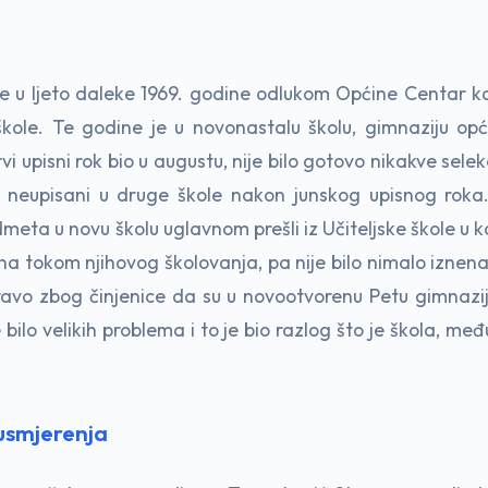
e u ljeto daleke 1969. godine odlukom Općine Centar ko
 škole. Te godine je u novonastalu školu, gimnaziju op
vi upisni rok bio u augustu, nije bilo gotovo nikakve sele
tali neupisani u druge škole nakon junskog upisnog rok
ta u novu školu uglavnom prešli iz Učiteljske škole u kojoj
šena tokom njihovog školovanja, pa nije bilo nimalo iznen
pravo zbog činjenice da su u novootvorenu Petu gimnazij
 bilo velikih problema i to je bio razlog što je škola, m
 usmjerenja