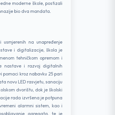
jedne moderne škole, postizali
imnazije bio dva mandata.
ti usmjerenih na unapređenje
tave i digitalizacije, škola je
vremenom tehničkom opremom i
 nastave i razvoj digitalnih
vi pomaci kroz nabavku 25 pari
ta novu LED rasvjetu, sanaciju
olskom dvorištu, dok je školski
zacije rada izvršena je potpuna
vremeni alarmni sistem, kao i
osobljavanje agregata, te je