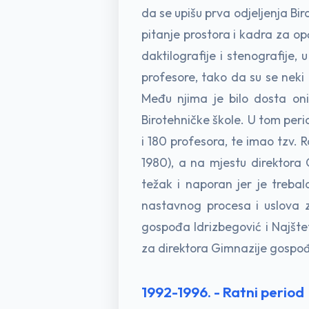
da se upišu prva odjeljenja Bir
pitanje prostora i kadra za o
daktilografije i stenografije,
profesore, tako da su se neki 
Među njima je bilo dosta oni
Birotehničke škole. U tom peri
i 180 profesora, te imao tzv. 
1980), a na mjestu direktora 
težak i naporan jer je trebal
nastavnog procesa i uslova za
gospođa Idrizbegović i Najšte
za direktora Gimnazije gospo
1992-1996. - Ratni period