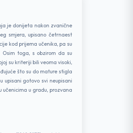
ja je donijeta nakon zvanične
ćeg smjera, upisano četrnaest
kcije kod prijema učenika, pa su
a. Osim toga, s obzirom da su
 su kriteriji bili veoma visoki,
ađujuće što su do mature stigla
u upisani gotovo svi neupisani
eđu učenicima u gradu, prozvana