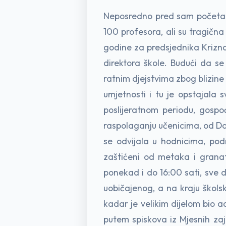
Neposredno pred sam početak ra
100 profesora, ali su tragična
godine za predsjednika Krizn
direktora škole. Budući da se
ratnim djejstvima zbog blizine 
umjetnosti i tu je opstajala 
poslijeratnom periodu, gospo
raspolaganju učenicima, od Do
se odvijala u hodnicima, podr
zaštićeni od metaka i granata
ponekad i do 16:00 sati, sve 
uobičajenog, a na kraju škols
kadar je velikim dijelom bio 
putem spiskova iz Mjesnih zaj