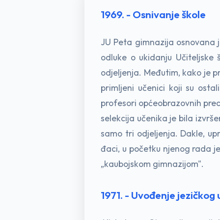
1969. - Osnivanje škole
JU Peta gimnazija osnovana j
odluke o ukidanju Učiteljske
odjeljenja. Međutim, kako je pr
primljeni učenici koji su os
profesori općeobrazovnih predme
selekcija učenika je bila izvr
samo tri odjeljenja. Dakle, u
đaci, u početku njenog rada je
„kaubojskom gimnazijom".
1971. - Uvođenje jezičkog