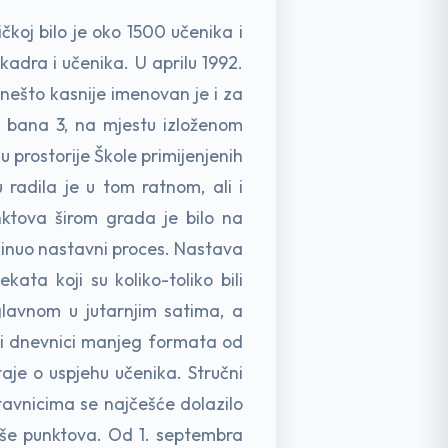
čkoj bilo je oko 1500 učenika i
kadra i učenika. U aprilu 1992.
ešto kasnije imenovan je i za
na bana 3, na mjestu izloženom
u prostorije Škole primijenjenih
 radila je u tom ratnom, ali i
nktova širom grada je bilo na
kinuo nastavni proces. Nastava
ata koji su koliko-toliko bili
uglavnom u jutarnjim satima, a
ili dnevnici manjeg formata od
aje o uspjehu učenika. Stručni
tavnicima se najčešće dolazilo
više punktova. Od 1. septembra