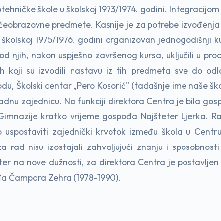
otehničke škole u školskoj 1973/1974. godini. Integracijom
pćeobrazovne predmete. Kasnije je za potrebe izvođenja
 u školskoj 1975/1976. godini organizovan jednogodišnji k
od njih, nakon uspješno završenog kursa, uključili u pr
h koji su izvodili nastavu iz tih predmeta sve do odla
odu, Školski centar „Pero Kosorić" (tadašnje ime naše šk
Radnu zajednicu. Na funkciji direktora Centra je bila go
Gimnazije kratko vrijeme gospođa Najšteter Ljerka. Ra
o uspostaviti zajednički krvotok između škola u Centru,
 rad nisu izostajali zahvaljujući znanju i sposobnost
ter na nove dužnosti, za direktora Centra je postavlje
đa Čampara Zehra (1978-1990).