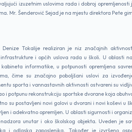
aljujući izuzetnim uslovima rada i dobroj opremljenosti 
ima. Mr. Šenderović Sejad je na mjestu direktora Pete g
enize Tokalije realiziran je niz značajnih aktivnos
 infrastrukture i općih uslova rada u školi. U oblasti nas
 kabineta informatike, u potpunosti opremljena sa
ima, čime su značajno poboljšani uslovi za izvođenje
ntu sporta i vannastavnih aktivnosti ostvareni su vidlji
o i potpunu rekonstrukciju sportske dvorane koja obuhva
o su postavljeni novi golovi u dvorani i novi koševi u šk
jen i adekvatno opremljen. U oblasti sigurnosti i organi
nadzora unutar i oko školskog objekta. Uveden je sa
ska i odlaska zaposlenika. Također je izvršeno osp