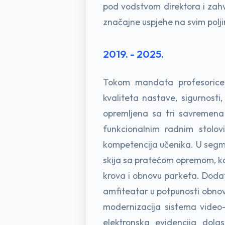
pod vodstvom direktora i zahv
značajne uspjehe na svim polj
2019. - 2025.
Tokom mandata profesorice D
kvaliteta nastave, sigurnosti,
opremljena sa tri savremena
funkcionalnim radnim stolov
kompetencija učenika. U segme
skija sa pratećom opremom, ka
krova i obnovu parketa. Dodatn
amfiteatar u potpunosti obnovl
modernizacija sistema video-
elektronska evidencija dola