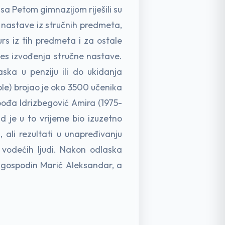
 sa Petom gimnazijom riješili su
 nastave iz stručnih predmeta,
urs iz tih predmeta i za ostale
oces izvođenja stručne nastave.
ska u penziju ili do ukidanja
ole) brojao je oko 3500 učenika
spođa Idrizbegović Amira (1975-
d je u to vrijeme bio izuzetno
 ali rezultati u unapređivanju
i vodećih ljudi. Nakon odlaska
n gospodin Marić Aleksandar, a