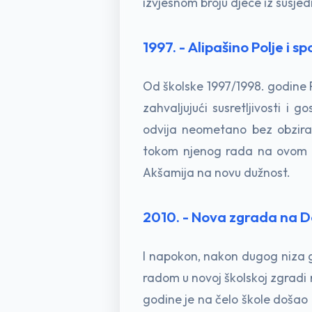
izvjesnom broju djece iz susj
1997. - Alipašino Polje i 
Od školske 1997/1998. godine 
zahvaljujući susretljivosti i
odvija neometano bez obzira 
tokom njenog rada na ovom lo
Akšamija na novu dužnost.
2010. - Nova zgrada na Do
I napokon, nakon dugog niza g
radom u novoj školskoj zgradi n
godine je na čelo škole došao 