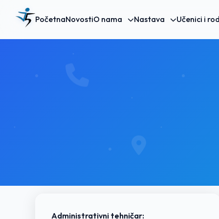
Početna
Novosti
O nama
Nastava
Učenici i rod
Administrativni tehničar: