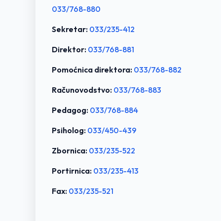
033/768-880
Sekretar:
033/235-412
Direktor:
033/768-881
Pomoćnica direktora:
033/768-882
Računovodstvo:
033/768-883
Pedagog:
033/768-884
Psiholog:
033/450-439
Zbornica:
033/235-522
Portirnica:
033/235-413
Fax:
033/235-521