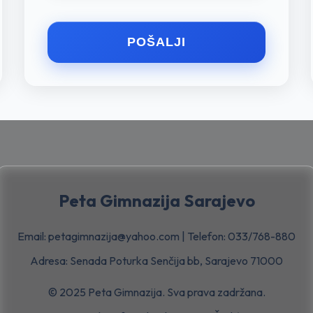
POŠALJI
Peta Gimnazija Sarajevo
Email: petagimnazija@yahoo.com | Telefon: 033/768-880
Adresa: Senada Poturka Senčija bb, Sarajevo 71000
© 2025 Peta Gimnazija. Sva prava zadržana.