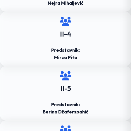
Nejra Mihaljević
II-4
Predstavnik:
Mirza Pita
II-5
Predstavnik:
Berina Džaferspahić