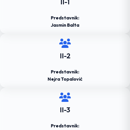
II-1
Predstavnik:
Jasmin Balta
II-2
Predstavnik:
Nejra Topalović
II-3
Predstavnik: