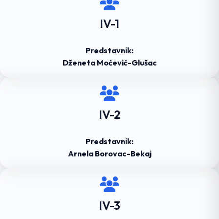
IV-1
Predstavnik:
Dženeta Moćević-Glušac
IV-2
Predstavnik:
Arnela Borovac-Bekaj
IV-3