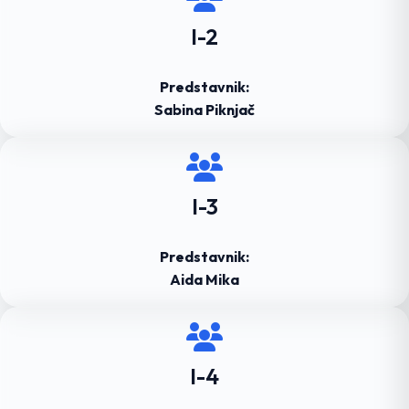
I-2
Predstavnik:
Sabina Piknjač
I-3
Predstavnik:
Aida Mika
I-4